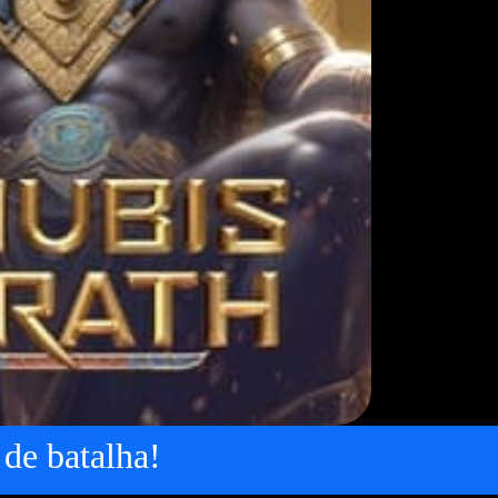
 de batalha!