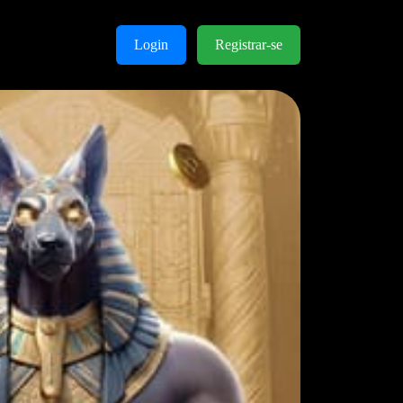
Login
Registrar-se