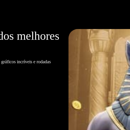
dos melhores
gráficos incríveis e rodadas