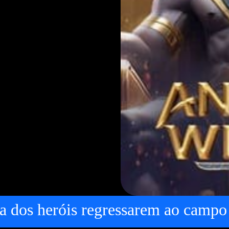
a dos heróis regressarem ao campo