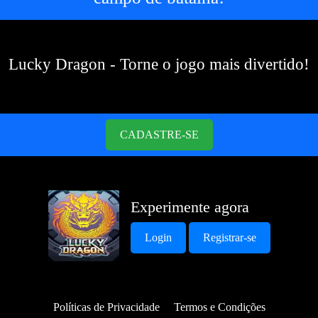
Lucky Dragon - Torne o jogo mais divertido!
CADASTRE-SE
Experimente agora
Login
Registrar-se
Políticas de Privacidade
Termos e Condições