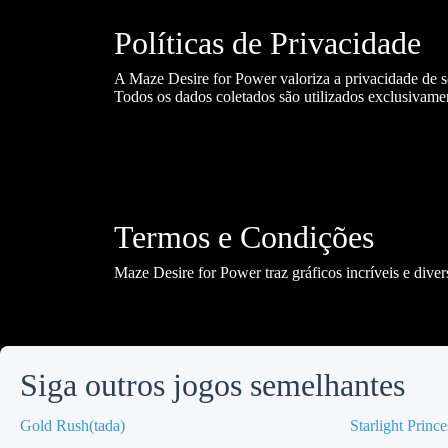
Políticas de Privacidade
A Maze Desire for Power valoriza a privacidade de s
Todos os dados coletados são utilizados exclusivamen
Termos e Condições
Maze Desire for Power traz gráficos incríveis e dive
Siga outros jogos semelhantes
Gold Rush(tada)
Starlight Prince