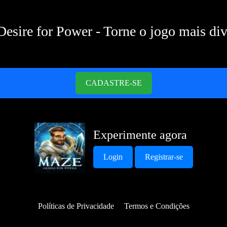
esire for Power - Torne o jogo mais div
CADASTRE-SE
Experimente agora
Login
Registrar-se
Políticas de Privacidade
Termos e Condições