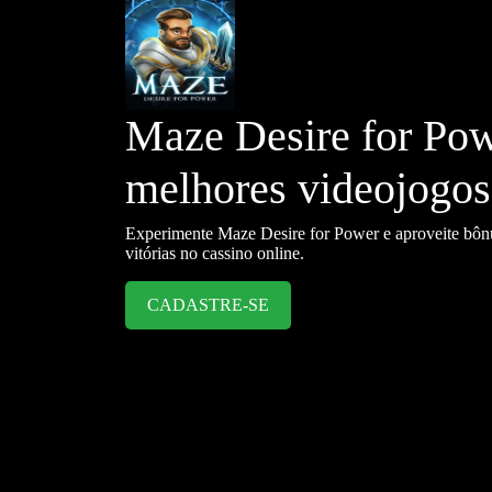
Maze Desire for Po
melhores videojogos
Experimente Maze Desire for Power e aproveite bônu
vitórias no cassino online.
CADASTRE-SE