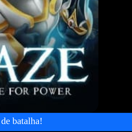
 de batalha!