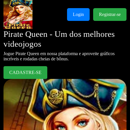
Login
Registrar-se
Pirate Queen - Um dos melhores
videojogos
Jogue Pirate Queen em nossa plataforma e aproveite gráficos
incríveis e rodadas cheias de bônus.
CADASTRE-SE