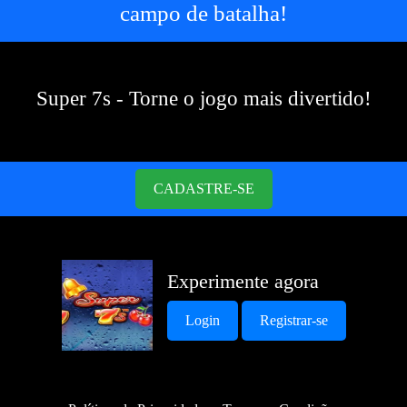
campo de batalha!
Super 7s - Torne o jogo mais divertido!
CADASTRE-SE
Experimente agora
Login
Registrar-se