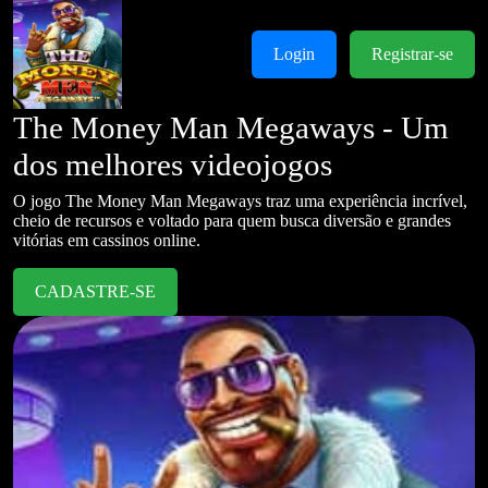
Login
Registrar-se
The Money Man Megaways - Um
dos melhores videojogos
O jogo The Money Man Megaways traz uma experiência incrível,
cheio de recursos e voltado para quem busca diversão e grandes
vitórias em cassinos online.
CADASTRE-SE