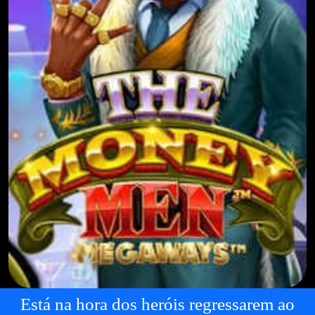
Está na hora dos heróis regressarem ao