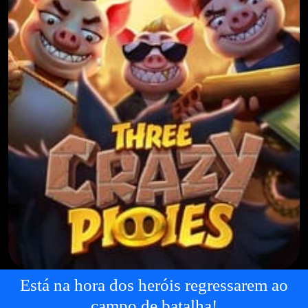
Está na hora dos heróis regressarem ao
campo de batalha!