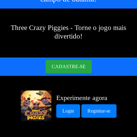
Three Crazy Piggies - Torne o jogo mais
divertido!
CADASTRE-SE
Experimente agora
Login
Registrar-se