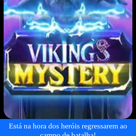
Está na hora dos heróis regressarem ao
campo de batalha!