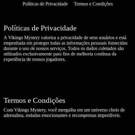
Políticas de Privacidade
Termos e Condições
Políticas de Privacidade
A Vikings Mystery valoriza a privacidade de seus usuários e está
empenhada em proteger todas as informações pessoais fornecidas
durante o uso de nossos serviços. Todos os dados coletados são
utilizados exclusivamente para fins de melhoria contínua da
experiência de nossos jogadores.
Termos e Condições
Com Vikings Mystery, você mergulha em um universo cheio de
adrenalina, rodadas emocionantes e recompensas imperdíveis.