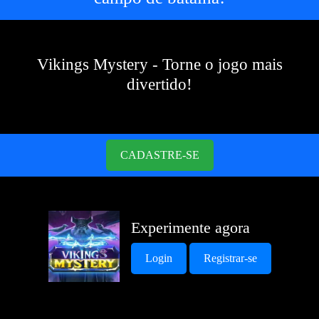
Vikings Mystery - Torne o jogo mais
divertido!
CADASTRE-SE
Experimente agora
Login
Registrar-se