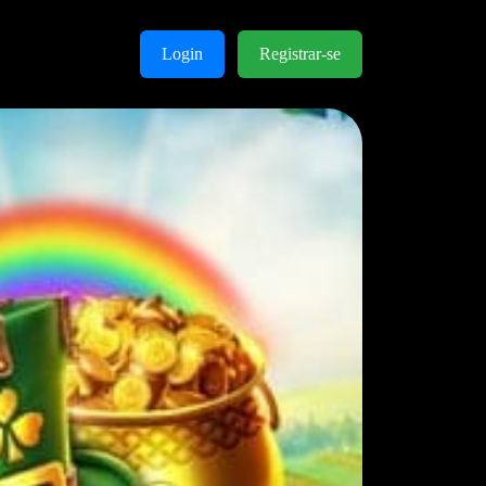
Login
Registrar-se