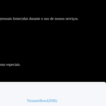
ssoais fornecidas durante o uso de nossos serviços.
nus especiais.
TreasureBowl(JDB)