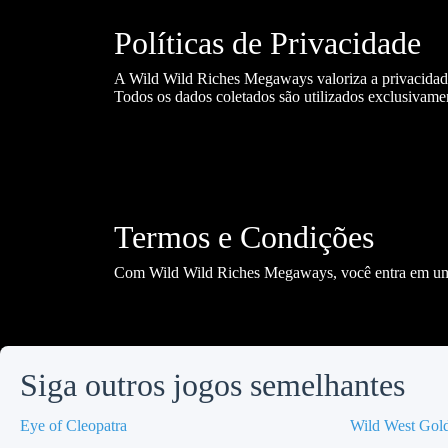
Políticas de Privacidade
A Wild Wild Riches Megaways valoriza a privacidade 
Todos os dados coletados são utilizados exclusivamen
Termos e Condições
Com Wild Wild Riches Megaways, você entra em um un
Siga outros jogos semelhantes
Eye of Cleopatra
Wild West Gol