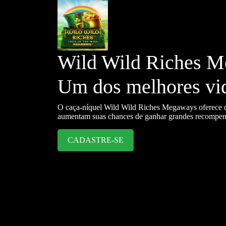
Wild Wild Riches M
Um dos melhores vi
O caça-níquel Wild Wild Riches Megaways oferece d
aumentam suas chances de ganhar grandes recompen
CADASTRE-SE